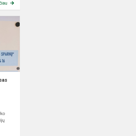
čiau
Meninio
skaitymo
konkursas
,,Ant
laisvės
sparnų“
sas
yko
ijų