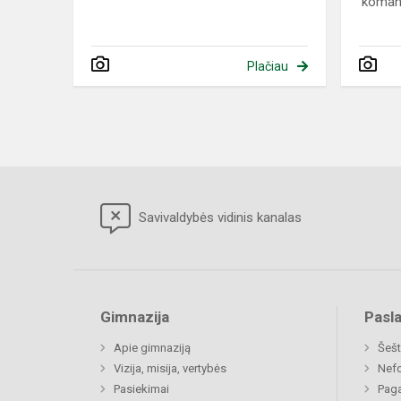
komand
Plačiau
Savivaldybės vidinis kanalas
Gimnazija
Pasl
Apie gimnaziją
Šešt
Vizija, misija, vertybės
Nefo
Pasiekimai
Paga