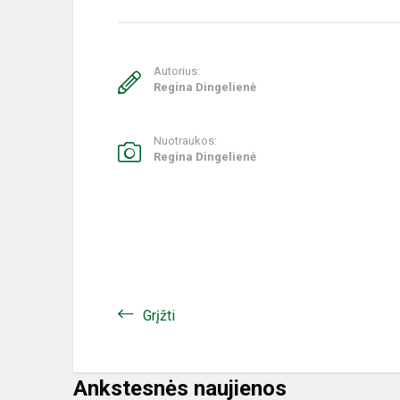
Autorius:
Regina Dingelienė
Nuotraukos:
Regina Dingelienė
Grįžti
Ankstesnės naujienos