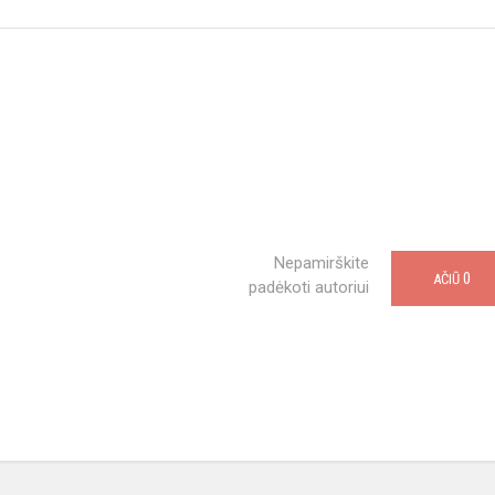
Nepamirškite
0
AČIŪ
padėkoti autoriui