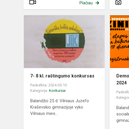
Plačiau
7-
8
kl.
raštingumo
konkursas
7- 8 kl. raštingumo konkursas
Demok
2024
Paskelbta: 2024-05-10
Kategorija:
Konkursai
Paskelb
Kategor
Balandžio 25 d. Vilniaus Juzefo
Kraševskio gimnazijoje vyko
Baland
Vilniaus mies...
socia
gimnazi