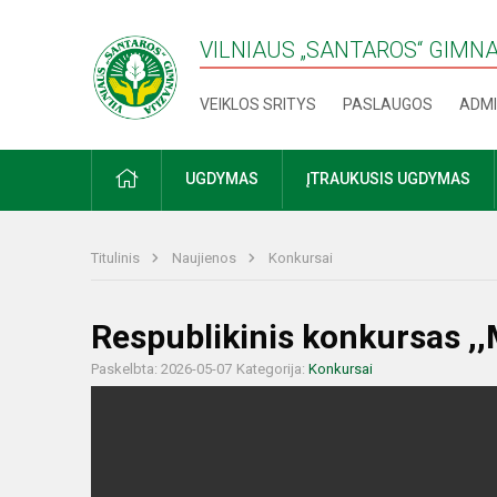
VILNIAUS „SANTAROS“ GIMN
VEIKLOS SRITYS
PASLAUGOS
ADMI
PRADŽIA
UGDYMAS
ĮTRAUKUSIS UGDYMAS
Titulinis
Naujienos
Konkursai
Respublikinis konkursas ,
Paskelbta: 2026-05-07
Kategorija:
Konkursai