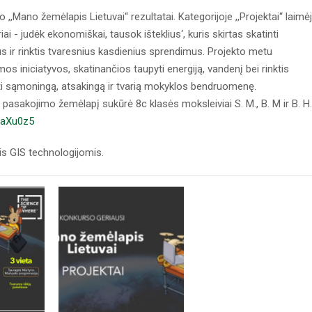
,,Mano žemėlapis Lietuvai“ rezultatai. Kategorijoje ,,Projektai“ laimė
i - judėk ekonomiškai, tausok išteklius‘, kuris skirtas skatinti
 ir rinktis tvaresnius kasdienius sprendimus. Projekto metu
os iniciatyvos, skatinančios taupyti energiją, vandenį bei rinktis
rti sąmoningą, atsakingą ir tvarią mokyklos bendruomenę.
pasakojimo žemėlapį sukūrė 8c klasės moksleiviai S. M., B. M ir B. H.
/1aXu0z5
is GIS technologijomis.