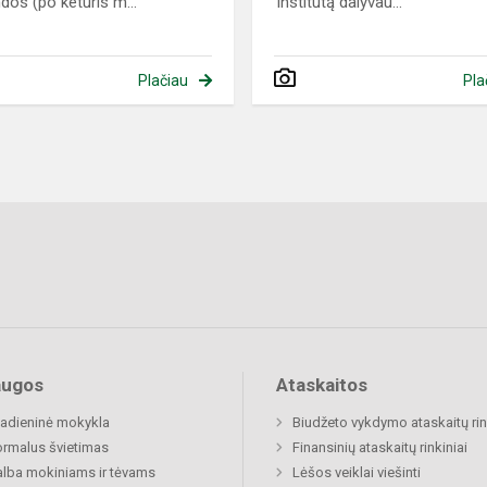
os (po keturis m...
institutą dalyvau...
Plačiau
Pla
augos
Ataskaitos
adieninė mokykla
Biudžeto vykdymo ataskaitų rin
rmalus švietimas
Finansinių ataskaitų rinkiniai
lba mokiniams ir tėvams
Lėšos veiklai viešinti