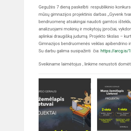
Gegužės 7 dieną paskelbti respublikinio konkurso 
mūsų gimnazijos projektinis darbas ,,Gyvenk tvaria
bendruomenę atsakingai naudoti gamtos išteklius
analizuojami mokinių ir mokytojų įpročiai, vykdom
aplinkai draugišką judumą. Projekto tikslas – ku
Gimnazijos bendruomenės veiklas apibendrino ir 
Su darbu galima susipažinti čia:
https://arcg.is
Sveikiname laimėtojus , linkime nenustoti domėt