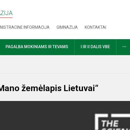
AZIJA
NISTRACINĖ INFORMACIJA
GIMNAZIJA
KONTAKTAI
D
PAGALBA MOKINIAMS IR TĖVAMS
I IR II DALIS VBE
,Mano žemėlapis Lietuvai“