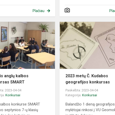
Plačiau
Pla
Metinis
anglų
kalbos
konkursas
SMART
is anglų kalbos
2023 metų Č. Kudabos
ursas SMART
geografijos konkursas
ta: 2023-04-04
Paskelbta: 2023-04-04
ija:
Konkursai
Kategorija:
Konkursai
 kalbos konkurse SMART
Balandžio 1 dieną geografijos
vo septynios 7-ų klasių
mylėtojai rinkosi į VU Geomo