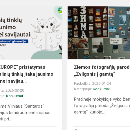
„HEREUROPE“
pristatymas
„Socialinių
tinklų
įtaka
jaunimo
p...
UROPE“ pristatymas
Žiemos fotografijų parod
linių tinklų įtaka jaunimo
„Žvilgsnis į gamtą“
nei savijau...
Paskelbta: 2026-01-24
Kategorija:
Konkursai
ta: 2026-03-20
ija:
Konkursai
Pradinėje mokykloje vyko ži
fotografijų paroda „Žvilgsnis 
ame Vilniaus "Santaros"
gamtą“, kurioje...
ijos bendruomenės narius
i pri...