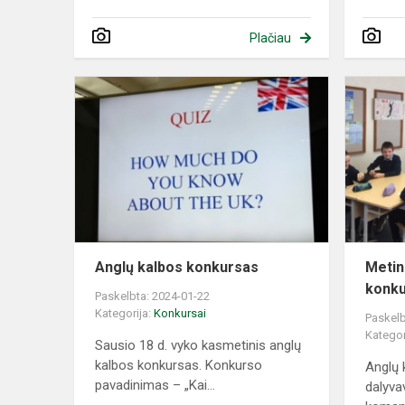
Plačiau
Anglų
kalbos
konkursas
Anglų kalbos konkursas
Metin
konk
Paskelbta: 2024-01-22
Kategorija:
Konkursai
Paskelb
Kategor
Sausio 18 d. vyko kasmetinis anglų
kalbos konkursas. Konkurso
Anglų
pavadinimas – „Kai...
dalyva