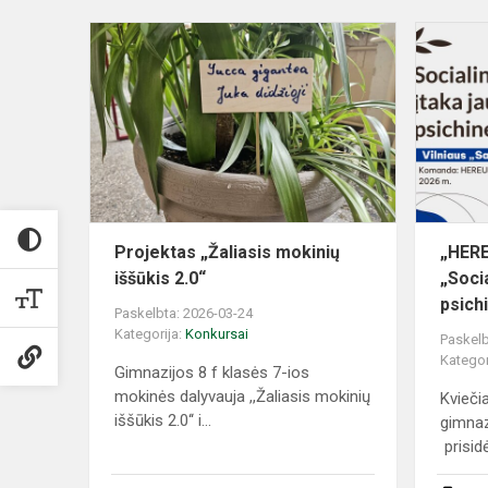
Projektas
„Žaliasis
mokinių
iššūkis
2.0“
Projektas „Žaliasis mokinių
„HERE
iššūkis 2.0“
„Socia
psichi
Paskelbta: 2026-03-24
Kategorija:
Konkursai
Paskelb
Kategor
Gimnazijos 8 f klasės 7-ios
mokinės dalyvauja ,,Žaliasis mokinių
Kvieči
iššūkis 2.0‘‘ i...
gimnaz
prisidėt