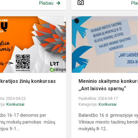
Plačiau
Pla
Demokratijos
žinių
konkursas
2024
ratijos žinių konkursas
Meninio skaitymo konkur
,,Ant laisvės sparnų“
ta: 2024-04-23
Paskelbta: 2024-04-17
ija:
Konkursai
Kategorija:
Konkursai
žio 16-17 dienomis per
Balandžio 16 d. gimnazijoje v
linių mokslų pamokas mūsų
Vilniaus miesto tautinių bendr
jos 9-1...
mokyklų 8-12...