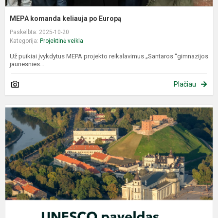
MEPA komanda keliauja po Europą
Paskelbta: 2025-10-20
Kategorija:
Projektinė veikla
Už puikiai įvykdytus MEPA projekto reikalavimus „Santaros “gimnazijos
jaunesnies...
Plačiau
P
,
p
L