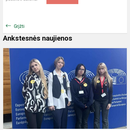
Grįžti
Ankstesnės naujienos
D
E