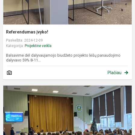
Referendumas įvyko!
Paskelbta: 2024-12-09
Kategorija:
Projektinė veikla
Balsavime dėl dalyvaujamojo biudžeto projekto lėšų panaudojimo
dalyvavo 59% 8-11...
Plačiau
D
b
p
–
p
g
i..