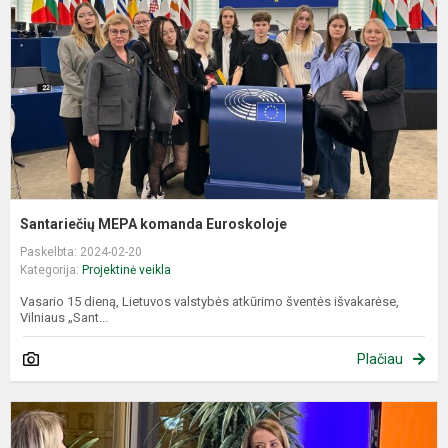
E
Santariečių MEPA komanda Euroskoloje
Paskelbta: 2024-02-20
Kategorija:
Projektinė veikla
Vasario 15 dieną, Lietuvos valstybės atkūrimo šventės išvakarėse,
Vilniaus „Sant...
Plačiau
D
s