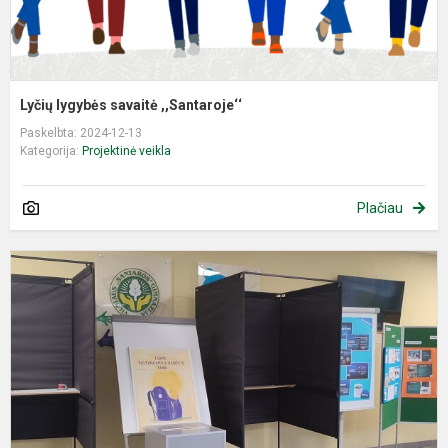
Lyčių lygybės savaitė ,,Santaroje‘‘
Paskelbta: 2024-12-13
Kategorija:
Projektinė veikla
Plačiau
R
į