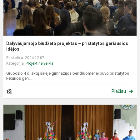
Dalyvaujamojo biudžeto projektas – pristatytos geriausios
idėjos
Paskelbta: 2024-12-07
Kategorija:
Projektinė veikla
Gruodžio 4 d. aktų salėje gimnazijos bendruomenei buvo pristatytos
keturios geri...
Plačiau
E
š