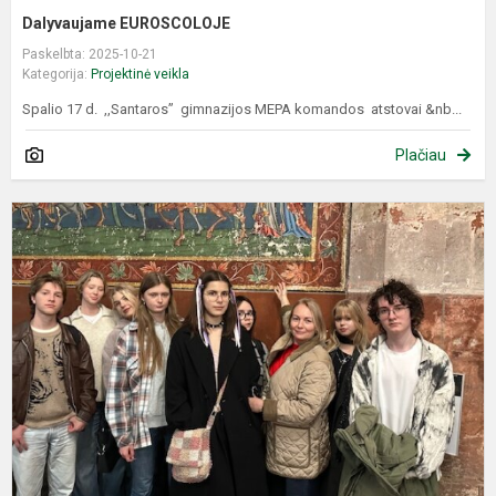
Dalyvaujame EUROSCOLOJE
Paskelbta: 2025-10-21
Kategorija:
Projektinė veikla
Spalio 17 d. ,,Santaros” gimnazijos MEPA komandos atstovai &nb...
Plačiau
M
k
k
p
E