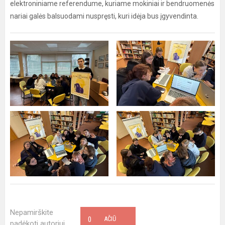
elektroniniame referendume, kuriame mokiniai ir bendruomenės
nariai galės balsuodami nuspręsti, kuri idėja bus įgyvendinta.
Nepamirškite
0
AČIŪ
padėkoti autoriui