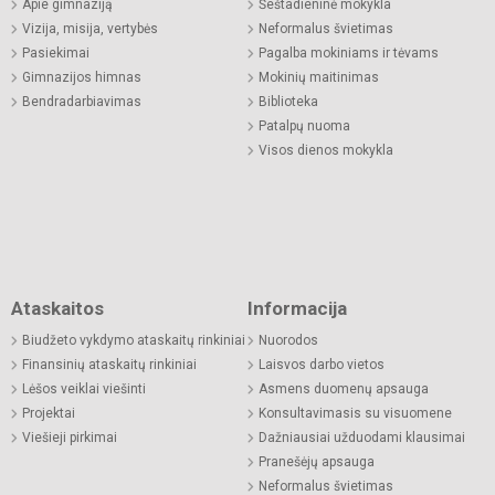
Apie gimnaziją
Šeštadieninė mokykla
Vizija, misija, vertybės
Neformalus švietimas
Pasiekimai
Pagalba mokiniams ir tėvams
Gimnazijos himnas
Mokinių maitinimas
Bendradarbiavimas
Biblioteka
Patalpų nuoma
Visos dienos mokykla
Ataskaitos
Informacija
Biudžeto vykdymo ataskaitų rinkiniai
Nuorodos
Finansinių ataskaitų rinkiniai
Laisvos darbo vietos
Lėšos veiklai viešinti
Asmens duomenų apsauga
Projektai
Konsultavimasis su visuomene
Viešieji pirkimai
Dažniausiai užduodami klausimai
Pranešėjų apsauga
Neformalus švietimas