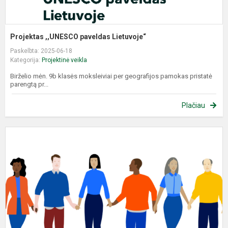
Projektas ,,UNESCO paveldas Lietuvoje“
Paskelbta: 2025-06-18
Kategorija:
Projektinė veikla
Birželio mėn. 9b klasės moksleiviai per geografijos pamokas pristatė
parengtą pr...
Plačiau
L
l
s
,