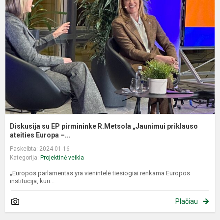
E
p
R
„
p
a.
Diskusija su EP pirmininke R.Metsola „Jaunimui priklauso
ateities Europa –...
Paskelbta: 2024-01-16
Kategorija:
Projektinė veikla
„Europos parlamentas yra vienintelė tiesiogiai renkama Europos
institucija, kuri...
Plačiau