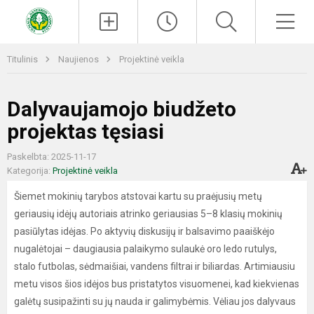
Paieška
Men
Titulinis
Naujienos
Projektinė veikla
Dalyvaujamojo biudžeto
projektas tęsiasi
Paskelbta: 2025-11-17
Kategorija:
Projektinė veikla
Šiemet mokinių tarybos atstovai kartu su praėjusių metų
geriausių idėjų autoriais atrinko geriausias 5–8 klasių mokinių
pasiūlytas idėjas. Po aktyvių diskusijų ir balsavimo paaiškėjo
nugalėtojai – daugiausia palaikymo sulaukė oro ledo rutulys,
stalo futbolas, sėdmaišiai, vandens filtrai ir biliardas. Artimiausiu
metu visos šios idėjos bus pristatytos visuomenei, kad kiekvienas
galėtų susipažinti su jų nauda ir galimybėmis. Vėliau jos dalyvaus