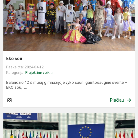
Eko šou
Paskelbta: 2024-04-12
Kategorija:
Projektinė veikla
Balandžio 12 d mūsų gimnazijoje vyko šauni gamtosauginė šventė –
EKO šou, ...
Plačiau
S
M
k