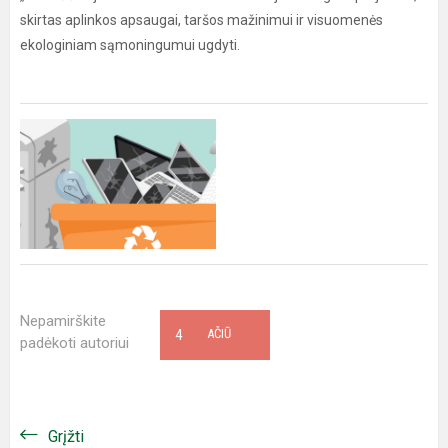
skirtas aplinkos apsaugai, taršos mažinimui ir visuomenės
ekologiniam sąmoningumui ugdyti.
Nepamirškite
4
AČIŪ
padėkoti autoriui
Grįžti