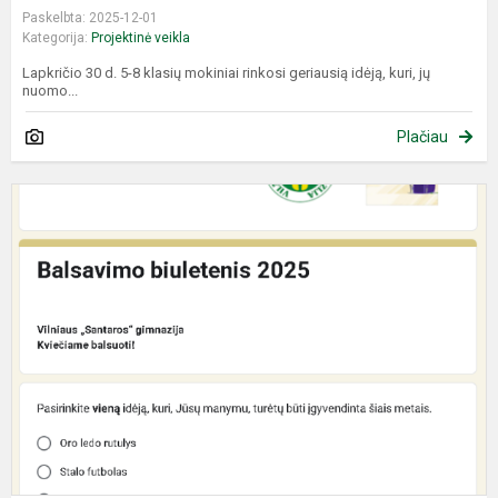
Paskelbta: 2025-12-01
Kategorija:
Projektinė veikla
Lapkričio 30 d. 5-8 klasių mokiniai rinkosi geriausią idėją, kuri, jų
nuomo...
Plačiau
K
b
u
g
i