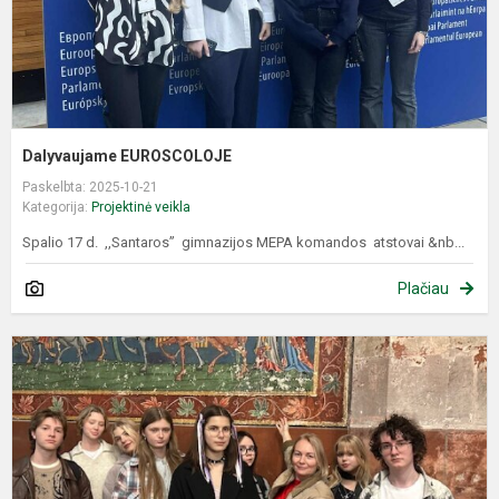
Dalyvaujame EUROSCOLOJE
Paskelbta: 2025-10-21
Kategorija:
Projektinė veikla
Spalio 17 d. ,,Santaros” gimnazijos MEPA komandos atstovai &nb...
Plačiau
M
k
k
p
E