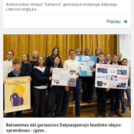
Antrus metus Viniaus "Santaros" gimnazijos mokytojai dalyvauja
Lietuvos anglų ka...
Plačiau
B
d
g
D
b
i
sp
Balsavimas dėl geriausios Dalyvaujamojo biudžeto idėjos:
sprendimas - įgyve...