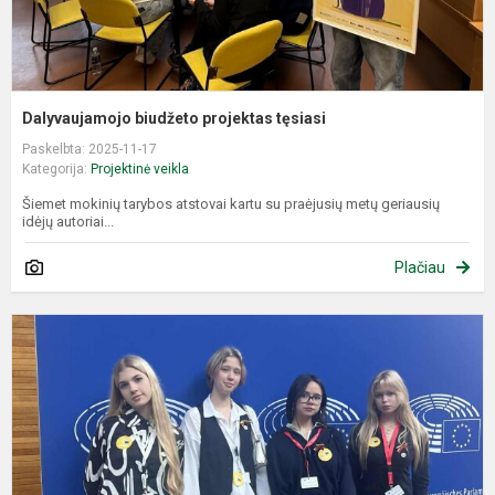
Dalyvaujamojo biudžeto projektas tęsiasi
Paskelbta: 2025-11-17
Kategorija:
Projektinė veikla
Šiemet mokinių tarybos atstovai kartu su praėjusių metų geriausių
idėjų autoriai...
Plačiau
D
E