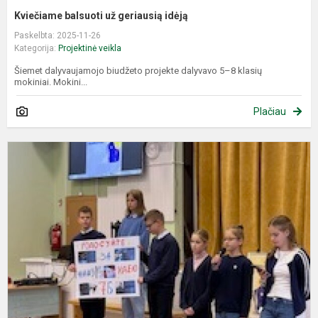
Kviečiame balsuoti už geriausią idėją
Paskelbta: 2025-11-26
Kategorija:
Projektinė veikla
Šiemet dalyvaujamojo biudžeto projekte dalyvavo 5–8 klasių
mokiniai. Mokini...
Plačiau
B
D
p
r
p
ke