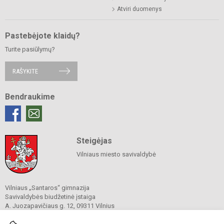
Atviri duomenys
Pastebėjote klaidų?
Turite pasiūlymų?
RAŠYKITE
Bendraukime
Steigėjas
Vilniaus miesto savivaldybė
Vilniaus „Santaros“ gimnazija
Savivaldybės biudžetinė įstaiga
A. Juozapavičiaus g. 12, 09311 Vilnius
Tel./ faks.
+37052727841
El. p.
rastine@santaros.vilnius.lm.lt