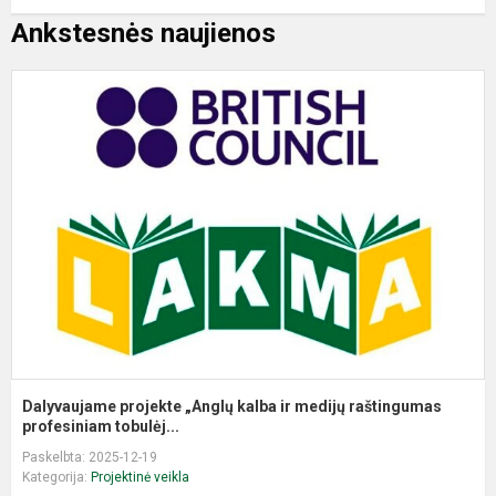
Ankstesnės naujienos
D
p
k
ir
m
r
pr
Dalyvaujame projekte „Anglų kalba ir medijų raštingumas
profesiniam tobulėj...
Paskelbta: 2025-12-19
Kategorija:
Projektinė veikla