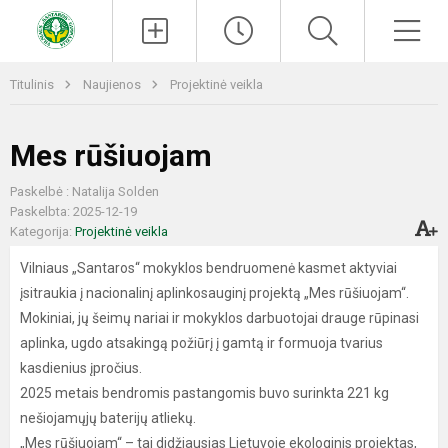
Paieška
Men
Titulinis
Naujienos
Projektinė veikla
Mes rūšiuojam
Paskelbė : Natalija Solden
Paskelbta: 2025-12-19
Kategorija:
Projektinė veikla
Vilniaus „Santaros“ mokyklos bendruomenė kasmet aktyviai
įsitraukia į nacionalinį aplinkosauginį projektą „Mes rūšiuojam“.
Mokiniai, jų šeimų nariai ir mokyklos darbuotojai drauge rūpinasi
aplinka, ugdo atsakingą požiūrį į gamtą ir formuoja tvarius
kasdienius įpročius.
2025 metais bendromis pastangomis buvo surinkta 221 kg
nešiojamųjų baterijų atliekų.
„Mes rūšiuojam“ – tai didžiausias Lietuvoje ekologinis projektas,