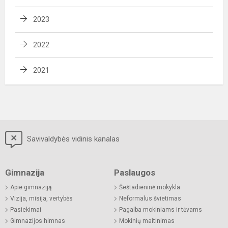
2023
2022
2021
Savivaldybės vidinis kanalas
Gimnazija
Paslaugos
Apie gimnaziją
Šeštadieninė mokykla
Vizija, misija, vertybės
Neformalus švietimas
Pasiekimai
Pagalba mokiniams ir tėvams
Gimnazijos himnas
Mokinių maitinimas