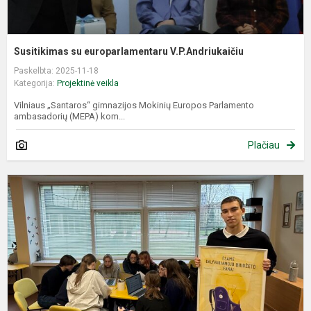
Susitikimas su europarlamentaru V.P.Andriukaičiu
Paskelbta: 2025-11-18
Kategorija:
Projektinė veikla
Vilniaus „Santaros“ gimnazijos Mokinių Europos Parlamento
ambasadorių (MEPA) kom...
Plačiau
D
b
p
t