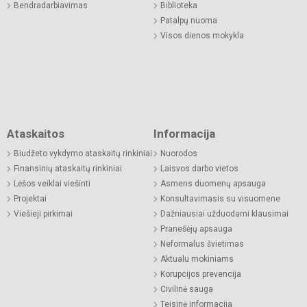
Bendradarbiavimas
Biblioteka
Patalpų nuoma
Visos dienos mokykla
Ataskaitos
Informacija
Biudžeto vykdymo ataskaitų rinkiniai
Nuorodos
Finansinių ataskaitų rinkiniai
Laisvos darbo vietos
Lėšos veiklai viešinti
Asmens duomenų apsauga
Projektai
Konsultavimasis su visuomene
Viešieji pirkimai
Dažniausiai užduodami klausimai
Pranešėjų apsauga
Neformalus švietimas
Aktualu mokiniams
Korupcijos prevencija
Civilinė sauga
Teisinė informacija