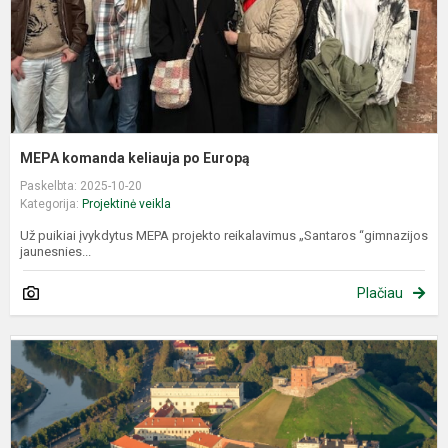
MEPA komanda keliauja po Europą
Paskelbta: 2025-10-20
Kategorija:
Projektinė veikla
Už puikiai įvykdytus MEPA projekto reikalavimus „Santaros “gimnazijos
jaunesnies...
Plačiau
P
,
p
L