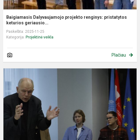
Baigiamasis Dalyvaujamojo projekto renginys: pristatytos
keturios geriausio...
Paskelbta: 2025-11-25
Kategorija:
Projektinė veikla
Plačiau
S
s
e
V