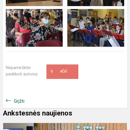
Nepamirškite
9
AČIŪ
padėkoti autoriui
Grįžti
Ankstesnės naujienos
S