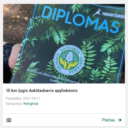
1
k
ž
A
a
15 km žygis Aukštadvario apylinkėmis
Paskelbta: 2021-09-17
Kategorija:
Renginiai
Plačiau