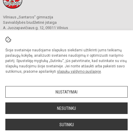
Vilniaus „Santaros“ gimnazija
Savivaldybės biudžetinė įstaiga
A. Juozapavičiaus g. 12, 09311 Vilnius
Tel./ faks.
+37052727841
El. p.
rastine@santaros.vilnius.lm.lt
Duomenys kaupiami ir saugomi
Juridinių asmenų registre
Šioje svetainėje naudojame slapukus siekdami užtikrinti jums teikiamų
Įmonės kodas 304089960
paslaugų kokybę, analizuoti svetainės naudojimą ir optimizuoti naršymo
patirtį. Spustelėję mygtuką „Sutinku“, jūs patvirtinate, kad sutinkate su visų
slapukų naudojimu šioje svetainėje. Jei norite atšaukti arba pakeisti savo
sutikimus, prašome apsilankyti
slapukų valdymo puslapyje
.
© 2021. Vilniaus „Santaros“ gimnazija. Visos teisės saugomos.
Kopijuoti turinį be raštiško gimnazijos sutikimo griežtai draudžiama.
NUSTATYMAI
Prieinamumo paraiška
Slapukų politika
Sumanus būdas atnaujinti
NESUTINKU
mokyklos interneto
svetainę
SUTINKU