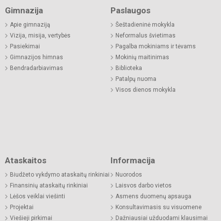
Gimnazija
Paslaugos
Apie gimnaziją
Šeštadieninė mokykla
Vizija, misija, vertybės
Neformalus švietimas
Pasiekimai
Pagalba mokiniams ir tėvams
Gimnazijos himnas
Mokinių maitinimas
Bendradarbiavimas
Biblioteka
Patalpų nuoma
Visos dienos mokykla
Ataskaitos
Informacija
Biudžeto vykdymo ataskaitų rinkiniai
Nuorodos
Finansinių ataskaitų rinkiniai
Laisvos darbo vietos
Lėšos veiklai viešinti
Asmens duomenų apsauga
Projektai
Konsultavimasis su visuomene
Viešieji pirkimai
Dažniausiai užduodami klausimai