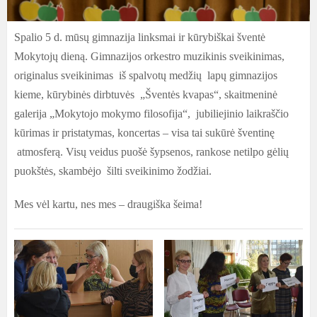
Spalio 5 d.
mūsų gimnazija linksmai ir kūrybiškai šventė
Mokytojų dieną. Gimnazijos orkestro muzikinis sveikinimas,
originalus sveikinimas iš spalvotų medžių lapų gimnazijos
kieme, kūrybinės dirbtuvės „Šventės kvapas“, skaitmeninė
galerija „Mokytojo mokymo filosofija“, jubiliejinio laikraščio
kūrimas ir pristatymas, koncertas – visa tai sukūrė šventinę
atmosferą. Visų veidus puošė šypsenos, rankose netilpo gėlių
puokštės, skambėjo šilti sveikinimo žodžiai.
Mes vėl kartu, nes mes – draugiška šeima!