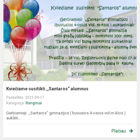
s
,
a
Kviečiame susitikti ,,Santaros“ alumnus
Paskelbta: 2021-09-17
Kategorija:
Renginiai
Gerbiamieji ,,Santaros“ gimnazijos ( buvusios 4-osios vid.m-klos )
auklėti...
Plačiau