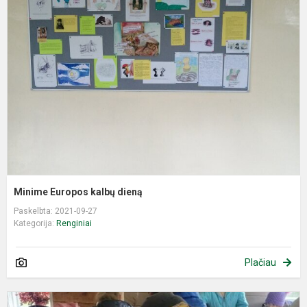
E
k
d
Minime Europos kalbų dieną
Paskelbta: 2021-09-27
Kategorija:
Renginiai
Plačiau
E