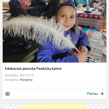
p
P
k
Edukacinė pamoka Paukščių kaime
Paskelbta: 2021-09-21
Kategorija:
Renginiai
Plačiau
E