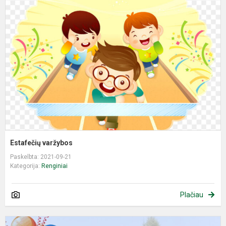
v
Estafečių varžybos
Paskelbta: 2021-09-21
Kategorija:
Renginiai
Plačiau
K