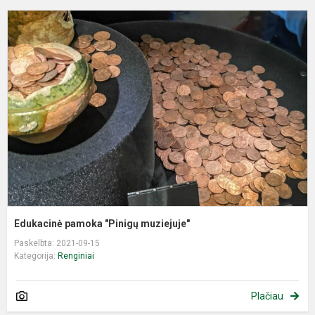
E
p
"
m
Edukacinė pamoka "Pinigų muziejuje"
Paskelbta: 2021-09-15
Kategorija:
Renginiai
Plačiau