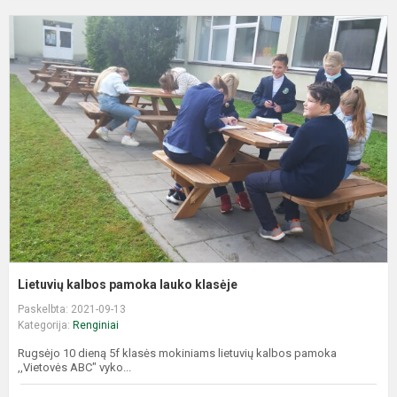
L
k
p
l
k
Lietuvių kalbos pamoka lauko klasėje
Paskelbta: 2021-09-13
Kategorija:
Renginiai
Rugsėjo 10 dieną 5f klasės mokiniams lietuvių kalbos pamoka
,,Vietovės ABC" vyko...