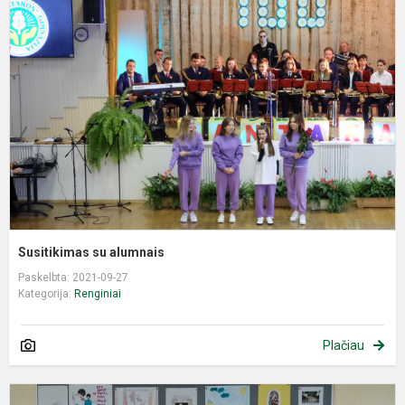
s
a
Susitikimas su alumnais
Paskelbta: 2021-09-27
Kategorija:
Renginiai
Plačiau
M