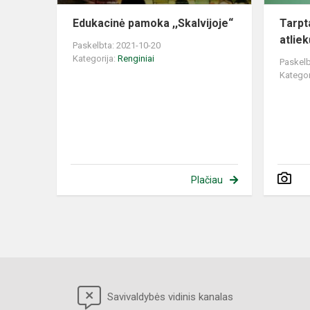
Edukacinė pamoka ,,Skalvijoje“
Tarpt
atlie
Paskelbta: 2021-10-20
Kategorija:
Renginiai
Paskelb
Kategor
Plačiau
Savivaldybės vidinis kanalas