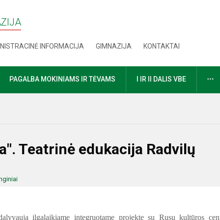
AZIJA
NISTRACINĖ INFORMACIJA
GIMNAZIJA
KONTAKTAI
D
PAGALBA MOKINIAMS IR TĖVAMS
I IR II DALIS VBE
a". Teatrinė edukacija Radvilų
nginiai
alyvauja ilgalaikiame integruotame projekte su Rusų kultūros cen