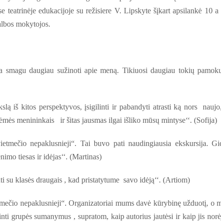
teatrinėje edukacijoje su režisiere V. Lipskyte šįkart apsilankė 10 a 
kalbos mokytojos.
a smagu daugiau sužinoti apie meną. Tikiuosi daugiau tokių pamokų
slą iš kitos perspektyvos, įsigilinti ir pabandyti atrasti ką nors naujo
ėmės menininkais ir šitas jausmas ilgai išliko mūsų mintyse‘‘. (Sofija)
etmečio nepaklusnieji“. Tai buvo pati naudingiausia ekskursija. Gi
imo tiesas ir idėjas‘‘. (Martinas)
uti su klasės draugais , kad pristatytume savo idėją‘‘. (Artiom)
tmečio nepaklusnieji“. Organizatoriai mums davė kūrybinę užduotį, o 
nti grupės sumanymus , supratom, kaip autorius jautėsi ir kaip jis norė