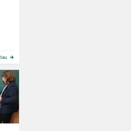
čiau
,,Susitikime
pasakose''