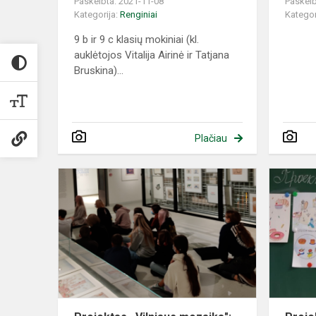
Paskelbta: 2021-11-08
Paskelb
Kategorija:
Renginiai
Kategor
9 b ir 9 c klasių mokiniai (kl.
auklėtojos Vitalija Airinė ir Tatjana
Bruskina)...
Plačiau
Projektas
,,Vilniaus
mozaika":
teatrinė
edukacija
Radvilų...