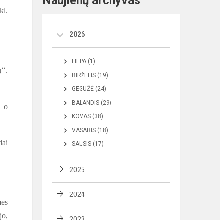
Naujienų archyvas
kl.
2026
LIEPA (1)
‘‘.
BIRŽELIS (19)
GEGUŽĖ (24)
BALANDIS (29)
, o
KOVAS (38)
VASARIS (18)
dai
SAUSIS (17)
2025
2024
mes
jo,
2023