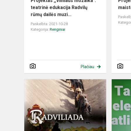
Projektas ,,Vilniaus mozaika":
Proje
teatrinė edukacija Radvilų
maist
rūmų dailės muzi...
Paskelb
Kategor
Paskelbta: 2021-10-28
Kategorija:
Renginiai
Plačiau
Edukacinė
pamoka
,,Skalvijoje“