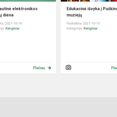
autinė elektronikos
Edukacinė išvyka į Puškin
kų diena
muziejų
ta: 2021-10-19
Paskelbta: 2021-10-15
ija:
Renginiai
Kategorija:
Renginiai
Plačiau
Pla