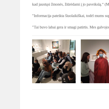
kad jaustųsi žmonės, žiūrėdami į jo paveikslą.“ (
"Informacija pateikta šiuolaikiškai, todėl mums 
"Tai buvo labai gera ir smagi patirtis. Mes galv