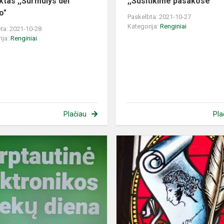
ktas ,,Šurmulys dėl
,,Susitikime pasakose''
o"
Paskelbta: 2021-10-27
Kategorija:
Renginiai
ta: 2021-10-28
ija:
Renginiai
Plačiau
Pla
Tarptautinė
elektronikos
atliekų
diena