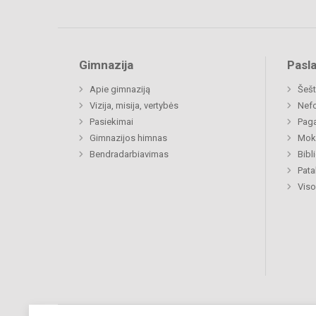
Gimnazija
Pasl
Apie gimnaziją
Šešt
Vizija, misija, vertybės
Nefo
Pasiekimai
Paga
Gimnazijos himnas
Moki
Bendradarbiavimas
Bibl
Pat
Viso