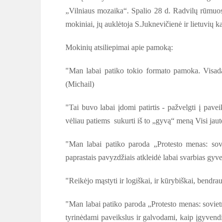
„Vilniaus mozaika“. Spalio 28 d. Radvilų rūmuose 
mokiniai, jų auklėtoja S.Juknevičienė ir lietuvių 
Mokinių atsiliepimai apie pamoką:
"Man labai patiko tokio formato pamoka. Visad
(Michail)
"Tai buvo labai įdomi patirtis - pažvelgti į paveik
vėliau patiems sukurti iš to „gyvą“ meną Visi jaut
"Man labai patiko paroda „Protesto menas: sovi
paprastais pavyzdžiais atkleidė labai svarbias gyven
"Reikėjo mąstyti ir logiškai, ir kūrybiškai, bendra
"Man labai patiko paroda „Protesto menas: sovie
tyrinėdami paveikslus ir galvodami, kaip įgyvendi