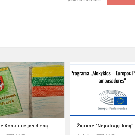
Minime
Konstitucijos
dieną
e Konstitucijos dieną
Žiūrime "Nepatogų kiną”