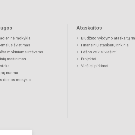
augos
Ataskaitos
adieninė mokykla
Biudžeto vykdymo ataskaitų rin
rmalus švietimas
Finansinių ataskaitų rinkiniai
lba mokiniams ir tėvams
Lėšos veiklai viešinti
nių maitinimas
Projektai
ioteka
Viešieji pirkimai
alpų nuoma
s dienos mokykla