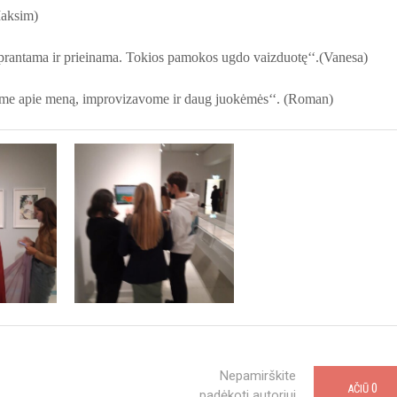
Maksim)
suprantama ir prieinama. Tokios pamokos ugdo vaizduotę‘‘.(Vanesa)
ojome apie meną, improvizavome ir daug juokėmės‘‘. (Roman)
Nepamirškite
0
AČIŪ
padėkoti autoriui