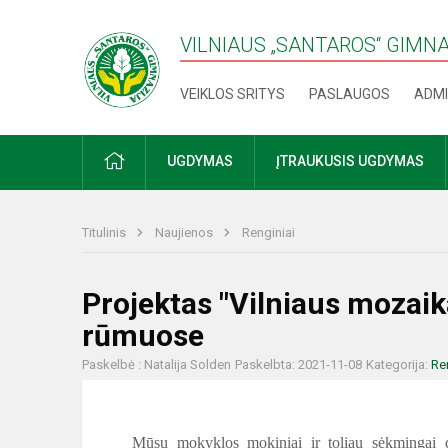
VILNIAUS „SANTAROS“ GIMN
VEIKLOS SRITYS
PASLAUGOS
ADMI
PRADŽIA
UGDYMAS
ĮTRAUKUSIS UGDYMAS
Titulinis
Naujienos
Renginiai
Projektas "Vilniaus mozaik
rūmuose
Paskelbė : Natalija Solden
Paskelbta: 2021-11-08
Kategorija:
Re
Mūsų mokyklos mokiniai ir toliau sėkmingai d