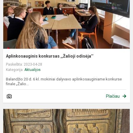
Aplinkosauginis konkursas ,,Žalioji odisėja’’
Paskelbta: 2023-04-28
Kategorija:
Aktualijos
Balandžio 20 d. 6 kl. mokiniai dalyvavo aplinkosauginiame konkurse
finale „Žalio...
Plačiau
V
t
k