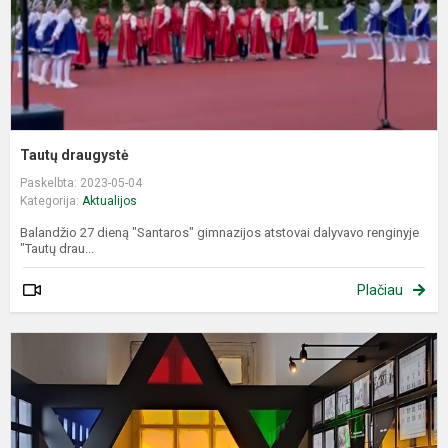
Tautų draugystė
Paskelbta: 2023-05-04
Kategorija:
Aktualijos
Balandžio 27 dieną "Santaros" gimnazijos atstovai dalyvavo renginyje
"Tautų drau...
Plačiau
P
į
p
O
ir