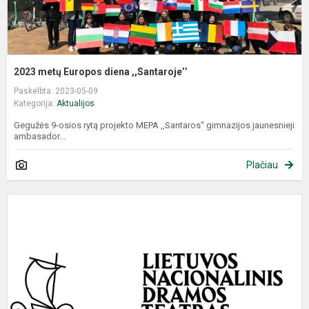
2023 metų Europos diena ,,Santaroje’’
Paskelbta: 2023-05-09
Kategorija:
Aktualijos
Gegužės 9-osios rytą projekto MEPA ,,Santaros‘‘ gimnazijos jaunesnieji
ambasador...
Plačiau
S
"