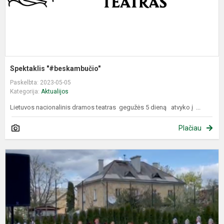
Spektaklis "#beskambučio"
Paskelbta: 2023-05-05
Kategorija:
Aktualijos
Lietuvos nacionalinis dramos teatras gegužės 5 dieną atvyko į ...
Plačiau
T
d