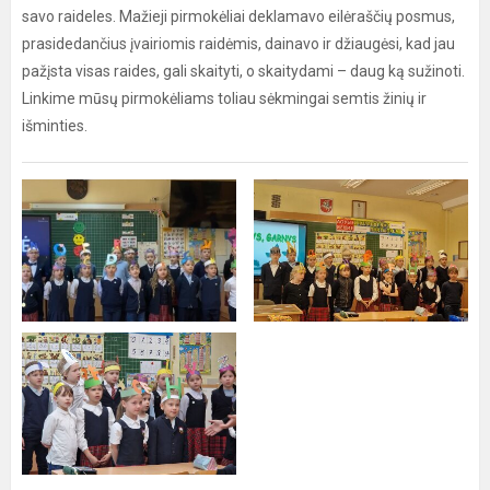
savo raideles. Mažieji pirmokėliai deklamavo eilėraščių posmus,
prasidedančius įvairiomis raidėmis, dainavo ir džiaugėsi, kad jau
pažįsta visas raides, gali skaityti, o skaitydami – daug ką sužinoti.
Linkime mūsų pirmokėliams toliau sėkmingai semtis žinių ir
išminties.