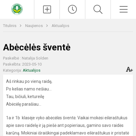
Paieška
Men
Titulinis
Naujienos
Aktualijos
Abėcėlės šventė
Paskelbė : Natalija Solden
Paskelbta: 2023-05-10
Kategorija:
Aktualijos
Aš rinkau po vieną raidę,
Po kelias namo nešiau…
Tau, bičiuli, ketureilę
Abėcėlę parašiau…
1a ir 1b klasėje vyko abėcėlės šventė. Vaikai mokėsi eilėraštukus
apie savo raidelę ir ją piešė ant popieriaus, gamino savo raidės
karūną. Mokiniai išraiškingai padeklamavo eilėraštukus ir pristatė