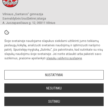
Vilniaus „Santaros“ gimnazija
Savivaldybės biudžetinė įstaiga
A. Juozapavičiaus g. 12, 09311 Vilnius
Tel./ faks.
+37052727841
El. p.
rastine@santaros.vilnius.lm.lt
Duomenys kaupiami ir saugomi
Juridinių asmenų registre
Šioje svetainėje naudojame slapukus siekdami užtikrinti jums teikiamų
Įmonės kodas 304089960
paslaugų kokybę, analizuoti svetainės naudojimą ir optimizuoti naršymo
patirtį. Spustelėję mygtuką „Sutinku“, jūs patvirtinate, kad sutinkate su visų
slapukų naudojimu šioje svetainėje. Jei norite atšaukti arba pakeisti savo
sutikimus, prašome apsilankyti
slapukų valdymo puslapyje
.
© 2021. Vilniaus „Santaros“ gimnazija. Visos teisės saugomos.
Kopijuoti turinį be raštiško gimnazijos sutikimo griežtai draudžiama.
NUSTATYMAI
Prieinamumo paraiška
Slapukų politika
Sumanus būdas atnaujinti
NESUTINKU
mokyklos interneto
svetainę
SUTINKU