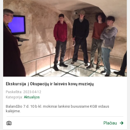
į
O
ir
l
k
m
Ekskursija į Okupacijų ir laisvės kovų muziejų
Paskelbta: 2023-04-12
Kategorija:
Aktualijos
Balandžio 7 d. 10 b kl. mokiniai lankėsi buvusiame KGB vidaus
kalėjime.
Plačiau