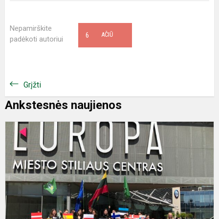
Nepamirškite
6
AČIŪ
padėkoti autoriui
Grįžti
Ankstesnės naujienos
2
m
E
d
,