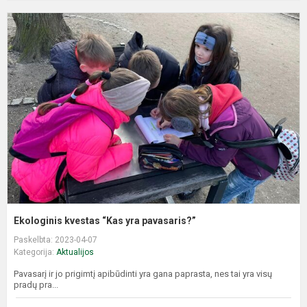
E
k
“
y
p
Ekologinis kvestas “Kas yra pavasaris?”
Paskelbta: 2023-04-07
Kategorija:
Aktualijos
Pavasarį ir jo prigimtį apibūdinti yra gana paprasta, nes tai yra visų
pradų pra...