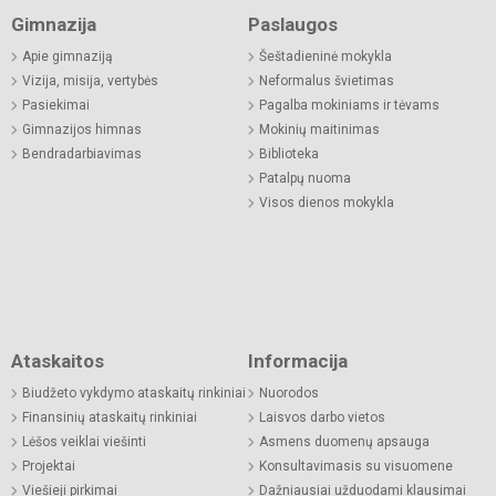
Gimnazija
Paslaugos
Apie gimnaziją
Šeštadieninė mokykla
Vizija, misija, vertybės
Neformalus švietimas
Pasiekimai
Pagalba mokiniams ir tėvams
Gimnazijos himnas
Mokinių maitinimas
Bendradarbiavimas
Biblioteka
Patalpų nuoma
Visos dienos mokykla
Ataskaitos
Informacija
Biudžeto vykdymo ataskaitų rinkiniai
Nuorodos
Finansinių ataskaitų rinkiniai
Laisvos darbo vietos
Lėšos veiklai viešinti
Asmens duomenų apsauga
Projektai
Konsultavimasis su visuomene
Viešieji pirkimai
Dažniausiai užduodami klausimai