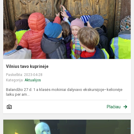
Vilnius tavo kuprinėje
Paskelbta: 2023-04-28
Kategorija:
Aktualijos
Balandžio 27 d. 1 a klasės mokiniai dalyvavo ekskursijoje–kelionėje
laiku per am...
Plačiau
V
r