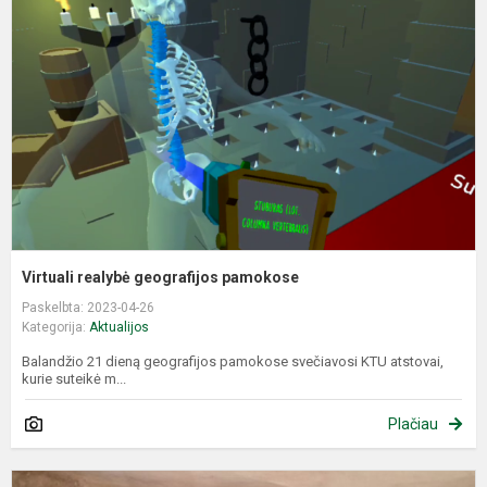
g
p
Virtuali realybė geografijos pamokose
Paskelbta: 2023-04-26
Kategorija:
Aktualijos
Balandžio 21 dieną geografijos pamokose svečiavosi KTU atstovai,
kurie suteikė m...
Plačiau
E