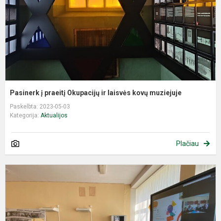
l
k
m
Pasinerk į praeitį Okupacijų ir laisvės kovų muziejuje
Paskelbta: 2023-05-03
Kategorija:
Aktualijos
Plačiau
A
k
,,
o