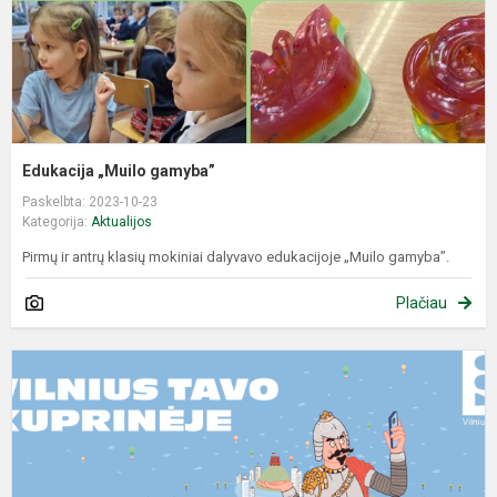
Edukacija „Muilo gamyba”
Paskelbta: 2023-10-23
Kategorija:
Aktualijos
Pirmų ir antrų klasių mokiniai dalyvavo edukacijoje „Muilo gamyba”.
Plačiau
Ž
"
t
k