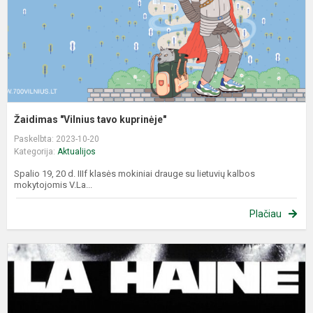
Žaidimas "Vilnius tavo kuprinėje"
Paskelbta: 2023-10-20
Kategorija:
Aktualijos
Spalio 19, 20 d. IIIf klasės mokiniai drauge su lietuvių kalbos
mokytojomis V.La...
Plačiau
E
p
,