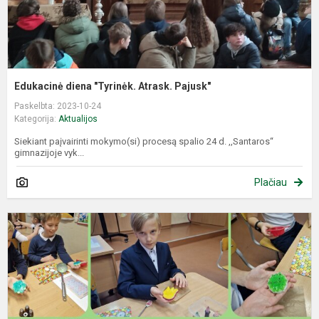
Edukacinė diena "Tyrinėk. Atrask. Pajusk"
Paskelbta: 2023-10-24
Kategorija:
Aktualijos
Siekiant paįvairinti mokymo(si) procesą spalio 24 d. ,,Santaros“
gimnazijoje vyk...
Plačiau
E
„
g