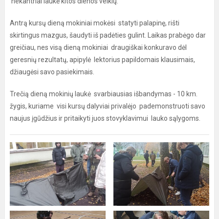
nekantriai laukė kitos dienos veiklų.
Antrą kursų dieną mokiniai mokėsi statyti palapinę, rišti
skirtingus mazgus, šaudyti iš padėties gulint. Laikas prabėgo dar
greičiau, nes visą dieną mokiniai draugiškai konkuravo dėl
geresnių rezultatų, apipylė lektorius papildomais klausimais,
džiaugėsi savo pasiekimais.
Trečią dieną mokinių laukė svarbiausias išbandymas - 10 km.
žygis, kuriame visi kursų dalyviai privalėjo pademonstruoti savo
naujus įgūdžius ir pritaikyti juos stovyklavimui lauko sąlygoms.