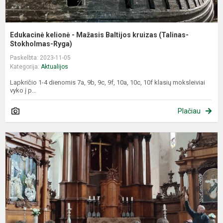
Edukacinė kelionė - Mažasis Baltijos kruizas (Talinas-
Stokholmas-Ryga)
Paskelbta: 2023-11-05
Kategorija:
Aktualijos
Lapkričio 1-4 dienomis 7a, 9b, 9c, 9f, 10a, 10c, 10f klasių moksleiviai
vyko į p...
Plačiau
E
d
"
A
P