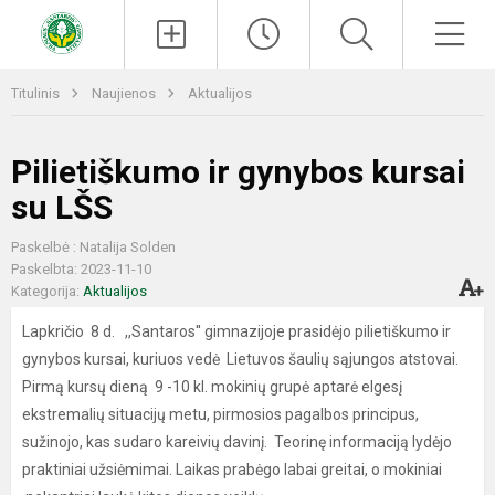
Paieška
Men
Titulinis
Naujienos
Aktualijos
Pilietiškumo ir gynybos kursai
su LŠS
Paskelbė : Natalija Solden
Paskelbta: 2023-11-10
Kategorija:
Aktualijos
Lapkričio 8 d. ,,Santaros'' gimnazijoje prasidėjo pilietiškumo ir
gynybos kursai, kuriuos vedė Lietuvos šaulių sąjungos atstovai.
Pirmą kursų dieną 9 -10 kl. mokinių grupė aptarė elgesį
ekstremalių situacijų metu, pirmosios pagalbos principus,
sužinojo, kas sudaro kareivių davinį. Teorinę informaciją lydėjo
praktiniai užsiėmimai. Laikas prabėgo labai greitai, o mokiniai