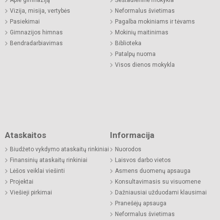
Vizija, misija, vertybės
Neformalus švietimas
Pasiekimai
Pagalba mokiniams ir tėvams
Gimnazijos himnas
Mokinių maitinimas
Bendradarbiavimas
Biblioteka
Patalpų nuoma
Visos dienos mokykla
Ataskaitos
Informacija
Biudžeto vykdymo ataskaitų rinkiniai
Nuorodos
Finansinių ataskaitų rinkiniai
Laisvos darbo vietos
Lėšos veiklai viešinti
Asmens duomenų apsauga
Projektai
Konsultavimasis su visuomene
Viešieji pirkimai
Dažniausiai užduodami klausimai
Pranešėjų apsauga
Neformalus švietimas