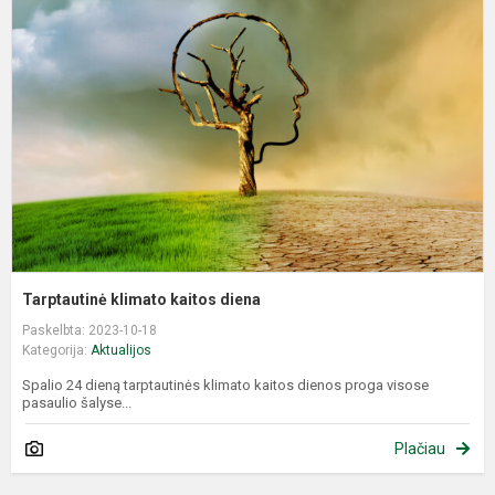
k
k
d
Tarptautinė klimato kaitos diena
Paskelbta: 2023-10-18
Kategorija:
Aktualijos
Spalio 24 dieną tarptautinės klimato kaitos dienos proga visose
pasaulio šalyse...
Plačiau