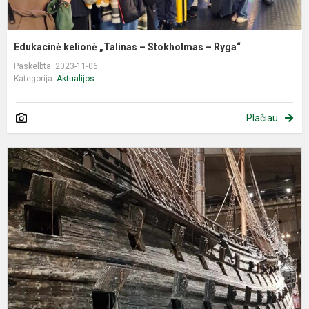
Edukacinė kelionė „Talinas – Stokholmas – Ryga“
Paskelbta: 2023-11-06
Kategorija:
Aktualijos
Plačiau
E
k
-
M
B
k
(
S