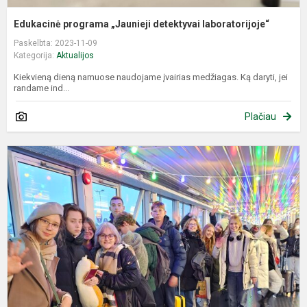
Edukacinė programa „Jaunieji detektyvai laboratorijoje“
Paskelbta: 2023-11-09
Kategorija:
Aktualijos
Kiekvieną dieną namuose naudojame įvairias medžiagas. Ką daryti, jei
randame ind...
Plačiau
E
k
„
–
S
–
R