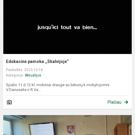
Edukacinė pamoka ,,Skalvijoje“
Paskelbta: 2023-10-18
Kategorija:
Aktualijos
Spalio 11 d.12 kl. mokiniai drauge su lietuvių k.mokytojomis
V.Danusaite ir R.Va...
Plačiau
I
l
k.