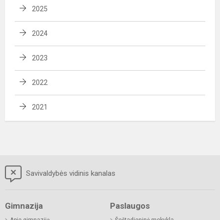
2025
2024
2023
2022
2021
Savivaldybės vidinis kanalas
Gimnazija
Paslaugos
Apie gimnaziją
Šeštadieninė mokykla