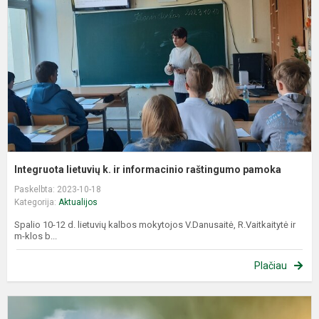
ir
i
r
p
Integruota lietuvių k. ir informacinio raštingumo pamoka
Paskelbta: 2023-10-18
Kategorija:
Aktualijos
Spalio 10-12 d. lietuvių kalbos mokytojos V.Danusaitė, R.Vaitkaitytė ir
m-klos b...
Plačiau
T