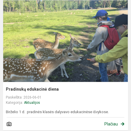
P
e
d
Pradinukų edukacinė diena
Paskelbta: 2026-06-01
Kategorija:
Aktualijos
Birželio 1 d. pradinės klasės dalyvavo edukacinėse išvykose.
Plačiau