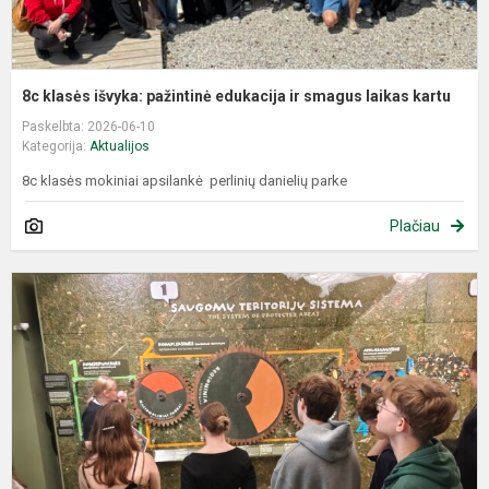
8c klasės išvyka: pažintinė edukacija ir smagus laikas kartu
Paskelbta: 2026-06-10
Kategorija:
Aktualijos
8c klasės mokiniai apsilankė perlinių danielių parke
Plačiau
E
d
,