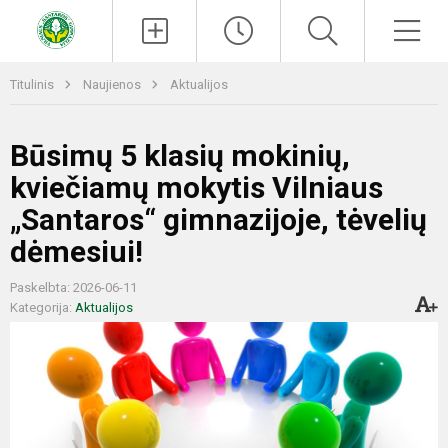
Paieška
Men
Titulinis
Naujienos
Aktualijos
Būsimų 5 klasių mokinių,
kviečiamų mokytis Vilniaus
„Santaros“ gimnazijoje, tėvelių
dėmesiui!
Paskelbta: 2026-06-11
Kategorija:
Aktualijos