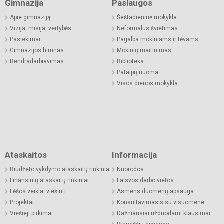
Gimnazija
Paslaugos
Apie gimnaziją
Šeštadieninė mokykla
Vizija, misija, vertybės
Neformalus švietimas
Pasiekimai
Pagalba mokiniams ir tėvams
Gimnazijos himnas
Mokinių maitinimas
Bendradarbiavimas
Biblioteka
Patalpų nuoma
Visos dienos mokykla
Ataskaitos
Informacija
Biudžeto vykdymo ataskaitų rinkiniai
Nuorodos
Finansinių ataskaitų rinkiniai
Laisvos darbo vietos
Lėšos veiklai viešinti
Asmens duomenų apsauga
Projektai
Konsultavimasis su visuomene
Viešieji pirkimai
Dažniausiai užduodami klausimai