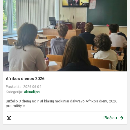
d
2
Afrikos dienos 2026
Paskelbta: 2026-06-04
Kategorija:
Aktualijos
Birželio 3 dieną 8c ir 8f klasių mokiniai dalyvavo Afrikos dienų 2026
protmūšyje...
Plačiau