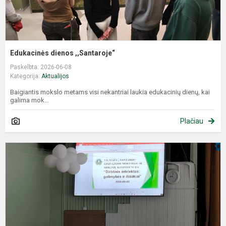
Edukacinės dienos ,,Santaroje“
Paskelbta: 2026-06-08
Kategorija:
Aktualijos
Baigiantis mokslo metams visi nekantriai laukia edukacinių dienų, kai
galima mok...
Plačiau
K
,
i
g
ir
i