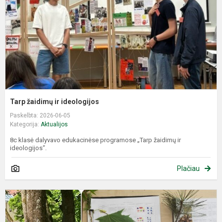
Tarp žaidimų ir ideologijos
Paskelbta: 2026-06-05
Kategorija:
Aktualijos
8c klasė dalyvavo edukacinėse programose „Tarp žaidimų ir
ideologijos“.
Plačiau
Ž
e
t