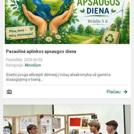
Pasaulinė aplinkos apsaugos diena
Paskelbta: 2026-06-05
Kategorija:
Aktualijos
Svarbi proga atkreipti dėmesį į mūsų atsakomybę už gamtos
išsaugojimą ir tvarią...
Plačiau
T
ž
ir
i