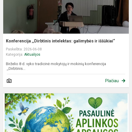
Konferencija ,,Dirbtinis intelektas: galimybės ir iššūkiai“
Paskelbta: 2026-06-08
Kategorija:
Aktualijos
Birželio 8 d. vyko tradicinė mokytojų ir mokinių konferencija
,,Dirbtinis...
Plačiau
P
a
a
d