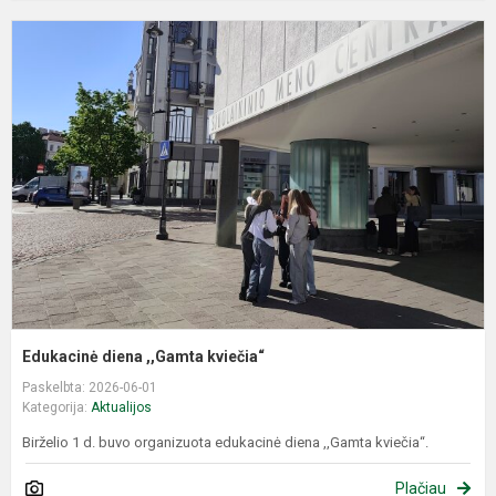
E
d
,
k
Edukacinė diena ,,Gamta kviečia“
Paskelbta: 2026-06-01
Kategorija:
Aktualijos
Birželio 1 d. buvo organizuota edukacinė diena ,,Gamta kviečia“.
Plačiau