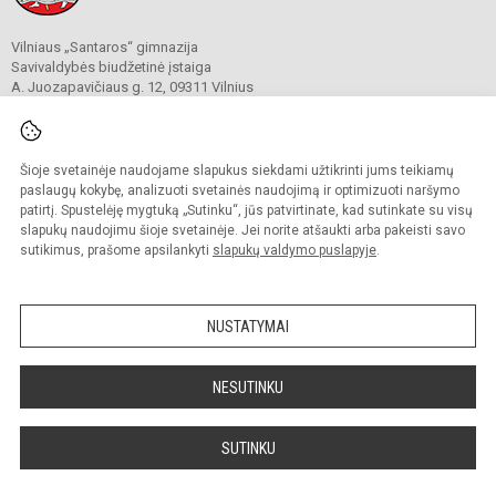
Vilniaus „Santaros“ gimnazija
Savivaldybės biudžetinė įstaiga
A. Juozapavičiaus g. 12, 09311 Vilnius
Tel./ faks.
+37052727841
El. p.
rastine@santaros.vilnius.lm.lt
Duomenys kaupiami ir saugomi
Juridinių asmenų registre
Šioje svetainėje naudojame slapukus siekdami užtikrinti jums teikiamų
Įmonės kodas 304089960
paslaugų kokybę, analizuoti svetainės naudojimą ir optimizuoti naršymo
patirtį. Spustelėję mygtuką „Sutinku“, jūs patvirtinate, kad sutinkate su visų
slapukų naudojimu šioje svetainėje. Jei norite atšaukti arba pakeisti savo
sutikimus, prašome apsilankyti
slapukų valdymo puslapyje
.
© 2021. Vilniaus „Santaros“ gimnazija. Visos teisės saugomos.
Kopijuoti turinį be raštiško gimnazijos sutikimo griežtai draudžiama.
NUSTATYMAI
Prieinamumo paraiška
Slapukų politika
Sumanus būdas atnaujinti
NESUTINKU
mokyklos interneto
svetainę
SUTINKU