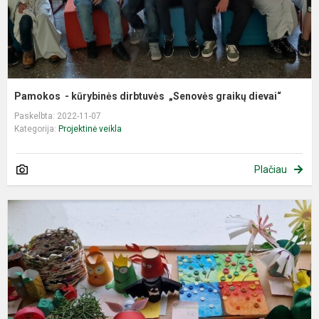
Pamokos - kūrybinės dirbtuvės „Senovės graikų dievai“
Paskelbta: 2022-11-07
Kategorija:
Projektinė veikla
Plačiau
E
t
g
k
(
p
“A