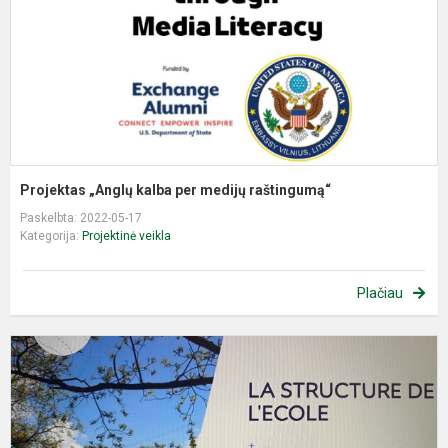
r
Projektas „Anglų kalba per medijų raštingumą“
Paskelbta: 2022-05-17
Kategorija:
Projektinė veikla
Plačiau
P
,
S
ti
n