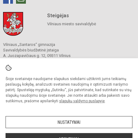
Steigėjas
Vilniaus miesto savivaldybė
Vilniaus „Santaros“ gimnazija
Savivaldybės biudžetinė įstaiga
A. Juozapavičiaus g. 12, 09311 Vilnius
Tel./ faks.
+37052727841
El. p.
rastine@santaros.vilnius.lm.lt
Duomenys kaupiami ir saugomi
Juridinių asmenų registre
Šioje svetainėje naudojame slapukus siekdami užtikrinti jums teikiamų
Įmonės kodas 304089960
paslaugų kokybę, analizuoti svetainės naudojimą ir optimizuoti naršymo
patirtį. Spustelėję mygtuką „Sutinku“, jūs patvirtinate, kad sutinkate su visų
slapukų naudojimu šioje svetainėje. Jei norite atšaukti arba pakeisti savo
sutikimus, prašome apsilankyti
slapukų valdymo puslapyje
.
© 2021. Vilniaus „Santaros“ gimnazija. Visos teisės saugomos.
Kopijuoti turinį be raštiško gimnazijos sutikimo griežtai draudžiama.
NUSTATYMAI
Prieinamumo paraiška
Slapukų politika
Sumanus būdas atnaujinti