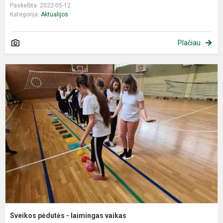
Paskelbta: 2022-05-12
Kategorija:
Aktualijos
Plačiau
S
p
-
l
v
Sveikos pėdutės - laimingas vaikas