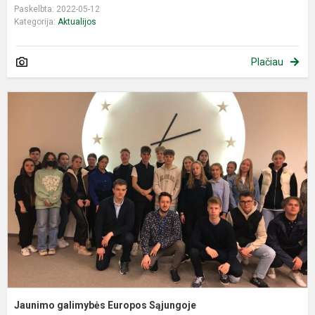
Paskelbta: 2022-05-12
Kategorija:
Aktualijos
Plačiau
J
g
E
S
Jaunimo galimybės Europos Sąjungoje