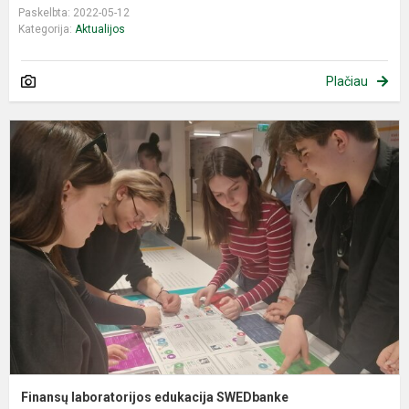
Paskelbta: 2022-05-12
Kategorija:
Aktualijos
Plačiau
F
l
e
S
Finansų laboratorijos edukacija SWEDbanke