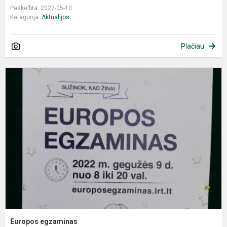
Paskelbta: 2022-05-10
Kategorija:
Aktualijos
Plačiau
E
e
Europos egzaminas