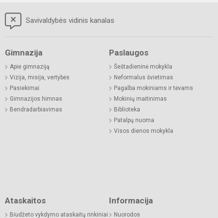
Savivaldybės vidinis kanalas
Gimnazija
Paslaugos
Apie gimnaziją
Šeštadieninė mokykla
Vizija, misija, vertybės
Neformalus švietimas
Pasiekimai
Pagalba mokiniams ir tėvams
Gimnazijos himnas
Mokinių maitinimas
Bendradarbiavimas
Biblioteka
Patalpų nuoma
Visos dienos mokykla
Ataskaitos
Informacija
Biudžeto vykdymo ataskaitų rinkiniai
Nuorodos