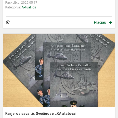
Paskelbta: 2022-05-17
Kategorija:
Aktualijos
Plačiau
K
s
S
L
a
Karjeros savaitė. Svečiuose LKA atstovai