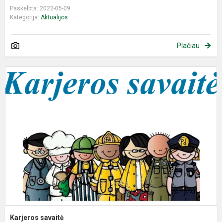
Paskelbta: 2022-05-09
Kategorija:
Aktualijos
Plačiau
K
s
Karjeros savaitė