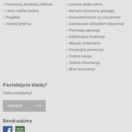
Finansinių ataskaitų rinkiniai
Laisvos darbo vietos
Lėšos veiklai viešinti
Asmens duomenų apsauga
Projektai
Konsultavimasis su visuomene
Viešieji pirkimai
Dažniausiai užduodami klausimai
Pranešėjų apsauga
Neformalus švietimas
Aktualu mokiniams
Korupcijos prevencija
Civilinė sauga
Teisinė informacija
Atviri duomenys
Pastebėjote klaidų?
Turite pasiūlymų?
RAŠYKITE
Bendraukime