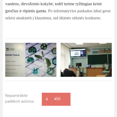
vandens, dirvožemio kokybė, todėl turime ryžtingiau keisti
įpročius ir rūpintis gamta.
Po informatyvios paskaitos labai gerai
sekėsi atsakinėti į klausimus, tad tikimės sėkmės konkurse.
Nepamirškite
4
AČIŪ
padėkoti autoriui