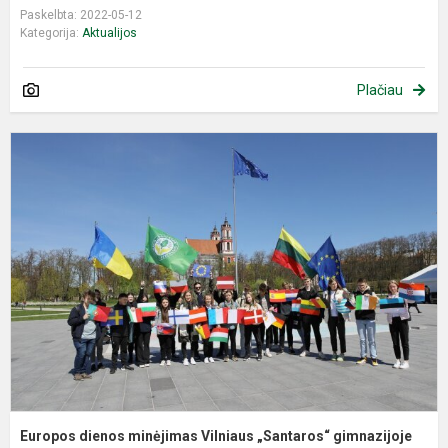
Paskelbta: 2022-05-12
Kategorija:
Aktualijos
Plačiau
E
d
m
V
„
g
Europos dienos minėjimas Vilniaus „Santaros“ gimnazijoje