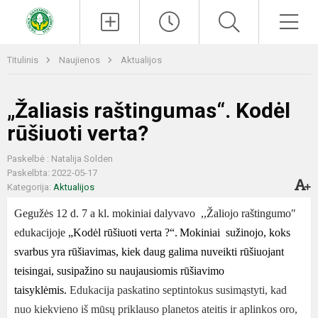
Paieška
Men
Titulinis
Naujienos
Aktualijos
„Žaliasis raštingumas“. Kodėl
rūšiuoti verta?
Paskelbė : Natalija Solden
Paskelbta: 2022-05-17
Kategorija:
Aktualijos
Gegužės 12 d. 7 a kl. mokiniai dalyvavo ,,Žaliojo raštingumo"
edukacijoje
„Kodėl rūšiuoti verta ?“.
Mokiniai sužinojo, koks
svarbus yra rūšiavimas, kiek daug galima nuveikti rūšiuojant
teisingai, susipažino su naujausiomis rūšiavimo
taisyklėmis.
Edukacija paskatino septintokus susimąstyti, kad
nuo kiekvieno iš mūsų priklauso planetos ateitis ir aplinkos oro,